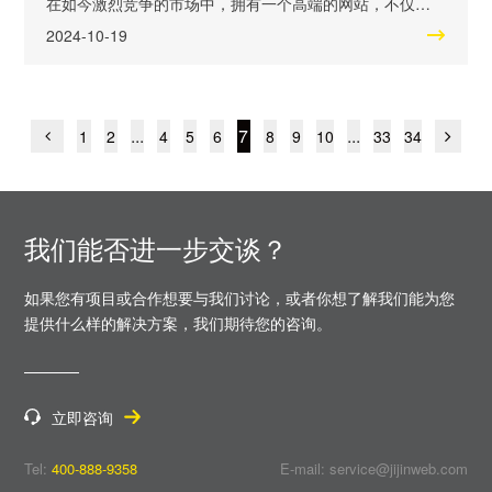
在如今激烈竞争的市场中，拥有一个高端的网站，不仅可
以吸引更多的用户访问，还能提升企业的知名度，为品牌
2024-10-19
建设打下坚实的基础。那么，如何进行高端网站建设策划
呢？ 一、精准定位 高端网站建设策划的首要步就是要有精
准的定位。企业需要明确自己的目标群体和定位，才能更
...
7
...
好地满足用户的需求，并将其转化为潜在客户。通
1
2
4
5
6
8
9
10
33
34
我们能否进一步交谈？
如果您有项目或合作想要与我们讨论，或者你想了解我们能为您
提供什么样的解决方案，
我们期待您的咨询。
立即咨询
Tel:
400-888-9358
E-mail: service@jijinweb.com