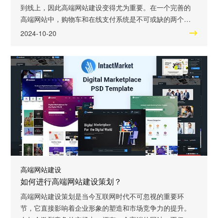
到线上，因此高端网站建设变得尤为重要。在一个完善的
高端网站中，购物车和在线支付系统是不可或缺的两个重
要组成部分，对于网站的用户体验和商业运营都起着至关
2024-10-20
重要的作用。 购物车是高端网站中必须具备的功能之一。
它可以让用户将自己喜欢的商品“放入购物车”，随时随地浏
览和编辑自己选购的商品。购物车的设计要符合用户的使
用习惯和直观感受，界面简洁明了，操作流
高端网站建设
如何进行高端网站建设策划？
高端网站建设策划是当今互联网时代不可忽视的重要环
节，它直接影响着企业形象的塑造和市场竞争力的提升。