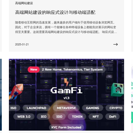
高端网站建设
高端网站建设的响应式设计与移动端适配
随着移动互联网的迅速发展，越来越多的用户倾向于使用移动设备浏览网页。
因此，对于企业来说，拥有一个能够在各种终端设备上都能良好展示的网站变
得至关重要。这就需要高端网站建设的响应式设计与移动端适配。 响应式设计
是一种能够根据用户的设备尺寸和屏幕分辨率自动调整网页布局的技术。通过
使用HTML5、CSS3等技术，网页可以根据用户的设备动态地改变布局、字体
2025-01-21
大小、图片尺寸等元素，从而使得用户无论是在大屏