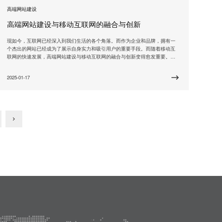
高端网站建设
高端网站建设与移动互联网的融合与创新
现如今，互联网已经深入到我们生活的各个角落。而作为企业和品牌，拥有一
个杰出的网站已经成为了展示自身实力和吸引用户的重要手段。而随着移动互
联网的快速发展，高端网站建设与移动互联网的融合与创新变得愈发重要。只
有紧跟时代的步伐，将移动互联网的特点融入到网站建设中，才能在激烈的市
场竞争中占据一席之地。 在高端网站建设领域，我们品牌始终坚持以用户为中
2025-01-17
心，注重用户体验的同时，也注重不断创新和技术进步。我