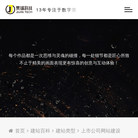
13
年
专
注
于
数
字
营
销
每个作品都是一次思维与灵魂的碰撞，每一处细节都是匠心所致
不止于精美的画面表现更有惊喜的创意与互动体验！
首页
建站百科
建站类型
上市公司网站建设