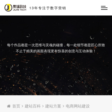
13
年
专
注
于
数
字
营
销
每个作品都是一次思维与灵魂的碰撞，每一处细节都是匠心所致
不止于精美的画面表现更有惊喜的创意与互动体验！
首页
建站百科
建站方案
电商网站建设