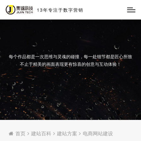
13
年
专
注
于
数
字
营
销
每个作品都是一次思维与灵魂的碰撞，每一处细节都是匠心所致
不止于精美的画面表现更有惊喜的创意与互动体验！
首页
建站百科
建站方案
电商网站建设