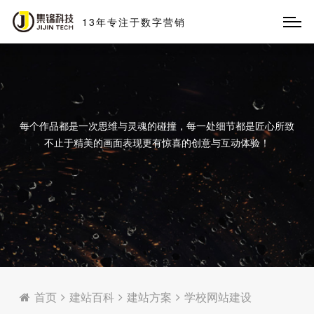
13
年
专
注
于
数
字
营
销
每个作品都是一次思维与灵魂的碰撞，每一处细节都是匠心所致
不止于精美的画面表现更有惊喜的创意与互动体验！
首页
建站百科
建站方案
学校网站建设