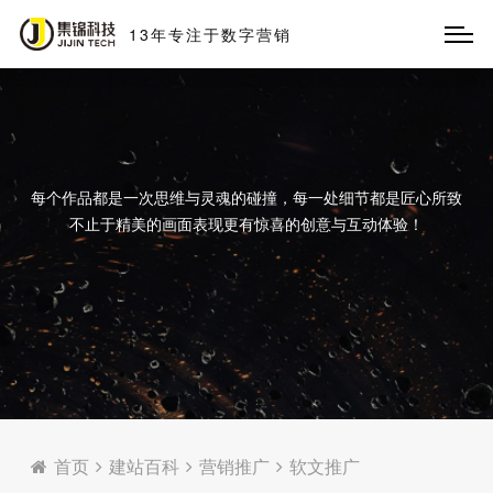
13
年
专
注
于
数
字
营
销
每个作品都是一次思维与灵魂的碰撞，每一处细节都是匠心所致
不止于精美的画面表现更有惊喜的创意与互动体验！
首页
建站百科
营销推广
软文推广