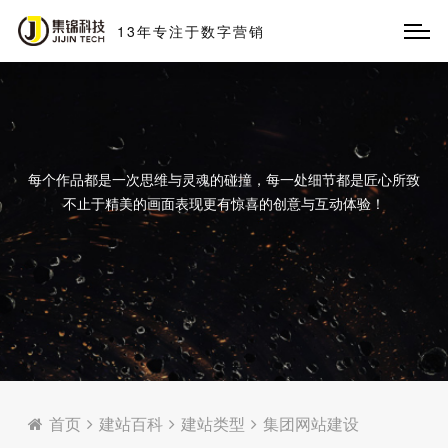
13
年
专
注
于
数
字
营
销
每个作品都是一次思维与灵魂的碰撞，每一处细节都是匠心所致
不止于精美的画面表现更有惊喜的创意与互动体验！
首页
建站百科
建站类型
集团网站建设