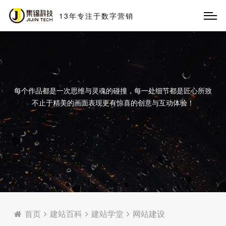
13
年
专
注
于
数
字
营
销
每个作品都是一次思维与灵魂的碰撞，每一处细节都是匠心所致
不止于精美的画面表现更有惊喜的创意与互动体验！
首页
建站百科
建站学堂
网站建设