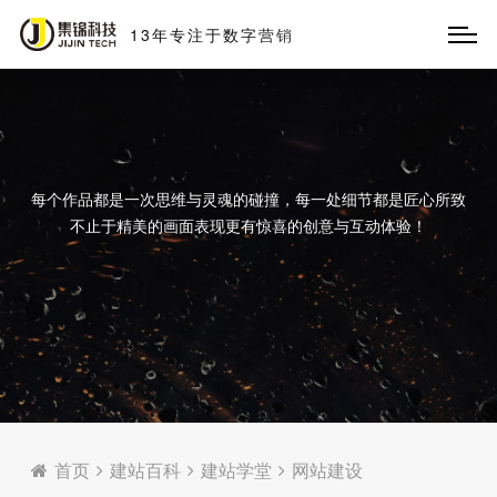
13
年
专
注
于
数
字
营
销
每个作品都是一次思维与灵魂的碰撞，每一处细节都是匠心所致
不止于精美的画面表现更有惊喜的创意与互动体验！
首页
建站百科
建站学堂
网站建设