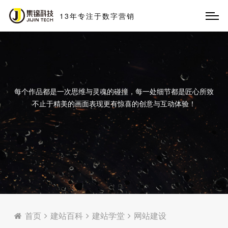
13
年
专
注
于
数
字
营
销
每个作品都是一次思维与灵魂的碰撞，每一处细节都是匠心所致
不止于精美的画面表现更有惊喜的创意与互动体验！
首页
建站百科
建站学堂
网站建设