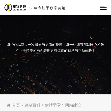
13
年
专
注
于
数
字
营
销
每个作品都是一次思维与灵魂的碰撞，每一处细节都是匠心所致
不止于精美的画面表现更有惊喜的创意与互动体验！
首页
建站百科
建站学堂
网站建设