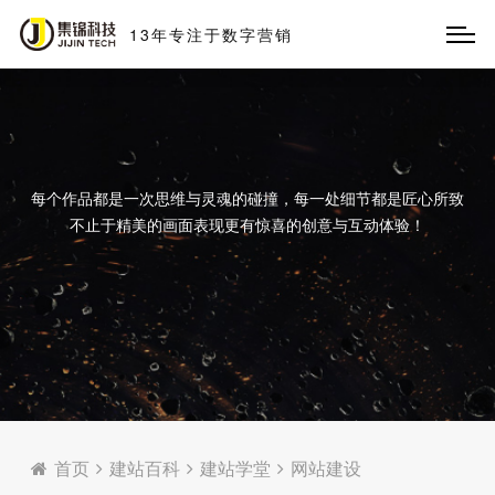
13
年
专
注
于
数
字
营
销
每个作品都是一次思维与灵魂的碰撞，每一处细节都是匠心所致
不止于精美的画面表现更有惊喜的创意与互动体验！
首页
建站百科
建站学堂
网站建设