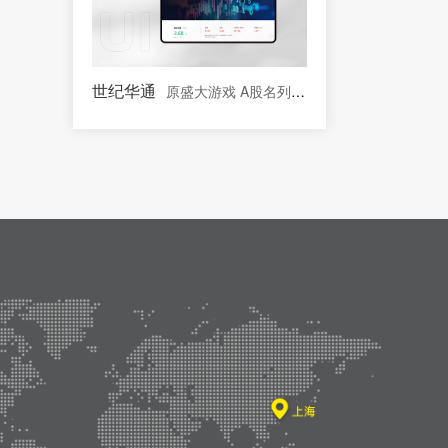
世纪华通
原盛大游戏 A股名列前茅的文化传媒板块上市