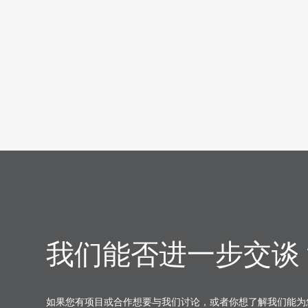
我们能否进一步交谈
如果您有项目或合作想要与我们讨论，或者你想了解我们能为