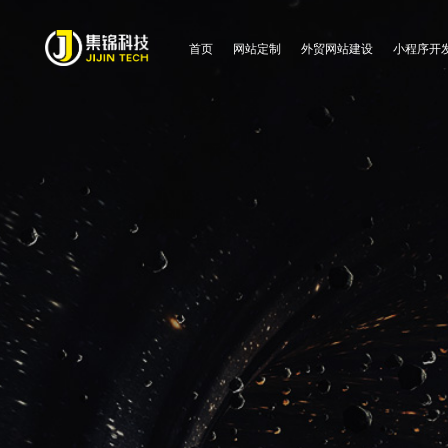
首页
网站定制
外贸网站建设
小程序开