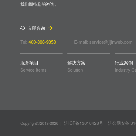
我们期待您的咨询。
立即咨询
Tel:
400-888-9358
E-mail: service@jijinweb.com
服务项目
解决方案
行业案例
Service Items
Solution
Industry C
沪ICP备13010428号
沪公网安备 310
Copyright©2013-2026
|