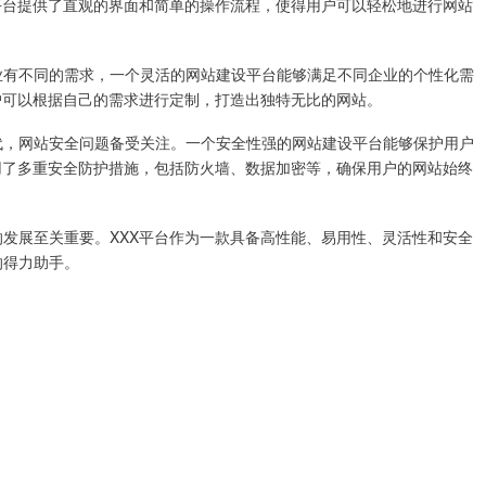
平台提供了直观的界面和简单的操作流程，使得用户可以轻松地进行网站
。
业有不同的需求，一个灵活的网站建设平台能够满足不同企业的个性化需
户可以根据自己的需求进行定制，打造出独特无比的网站。
代，网站安全问题备受关注。一个安全性强的网站建设平台能够保护用户
用了多重安全防护措施，包括防火墙、数据加密等，确保用户的网站始终
发展至关重要。XXX平台作为一款具备高性能、易用性、灵活性和安全
的得力助手。